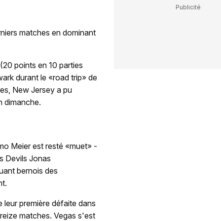
erniers matches en dominant
20 points en 10 parties
ewark durant le «road trip» de
res, New Jersey a pu
on dimanche.
imo Meier est resté «muet» -
es Devils Jonas
aquant bernois des
t.
e leur première défaite dans
 treize matches. Vegas s'est