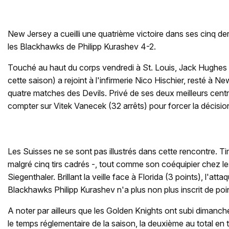
New Jersey a cueilli une quatrième victoire dans ses cinq d
les Blackhawks de Philipp Kurashev 4-2.
Touché au haut du corps vendredi à St. Louis, Jack Hughes (
cette saison) a rejoint à l'infirmerie Nico Hischier, resté à N
quatre matches des Devils. Privé de ses deux meilleurs cent
compter sur Vitek Vanecek (32 arrêts) pour forcer la décisi
Les Suisses ne se sont pas illustrés dans cette rencontre. T
malgré cinq tirs cadrés -, tout comme son coéquipier chez l
Siegenthaler. Brillant la veille face à Florida (3 points), l'att
Blackhawks Philipp Kurashev n'a plus non plus inscrit de poin
A noter par ailleurs que les Golden Knights ont subi dimanch
le temps réglementaire de la saison, la deuxième au total en