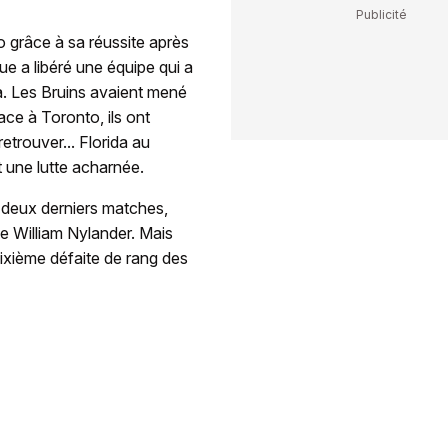
o grâce à sa réussite après
ue a libéré une équipe qui a
da. Les Bruins avaient mené
ace à Toronto, ils ont
etrouver... Florida au
t une lutte acharnée.
s deux derniers matches,
de William Nylander. Mais
sixième défaite de rang des