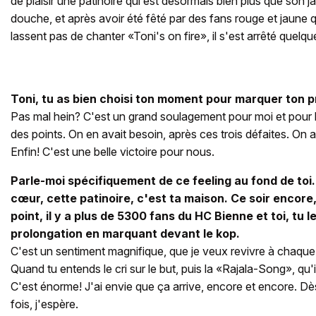
de plaisir une patinoire qui est désormais bien plus que son jar
douche, et après avoir été fêté par des fans rouge et jaune qu
lassent pas de chanter «Toni's on fire», il s'est arrêté quelq
Toni, tu as bien choisi ton moment pour marquer ton pr
Pas mal hein? C'est un grand soulagement pour moi et pour l
des points. On en avait besoin, après ces trois défaites. On a
Enfin! C'est une belle victoire pour nous.
Parle-moi spécifiquement de ce feeling au fond de toi
cœur, cette patinoire, c'est ta maison. Ce soir encor
point, il y a plus de 5300 fans du HC Bienne et toi, tu 
prolongation en marquant devant le kop.
C'est un sentiment magnifique, que je veux revivre à chaque 
Quand tu entends le cri sur le but, puis la «Rajala-Song», qu'
C'est énorme! J'ai envie que ça arrive, encore et encore. D
fois, j'espère.