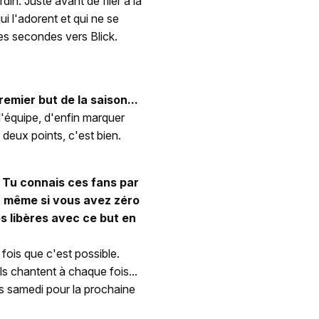
din. Juste avant de filer à la
i l'adorent et qui ne se
ues secondes vers Blick.
emier but de la saison...
'équipe, d'enfin marquer
 deux points, c'est bien.
. Tu connais ces fans par
e, même si vous avez zéro
les libères avec ce but en
fois que c'est possible.
ils chantent à chaque fois...
ès samedi pour la prochaine