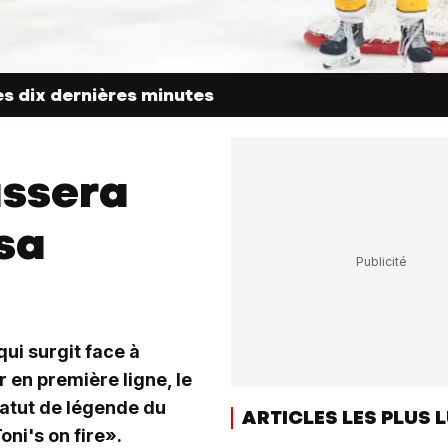
s dix dernières minutes
assera
sa
ui surgit face à
 en première ligne, le
statut de légende du
ARTICLES LES PLUS 
ni's on fire».