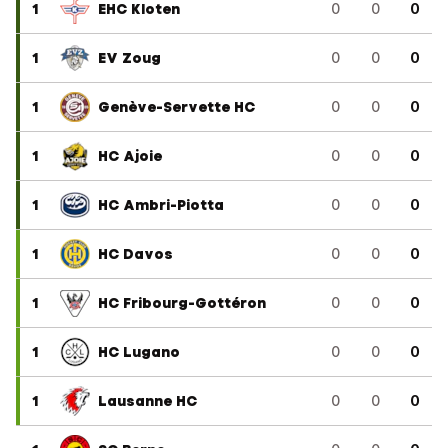
1
EHC Kloten
0
0
0
1
EV Zoug
0
0
0
1
Genève-Servette HC
0
0
0
1
HC Ajoie
0
0
0
1
HC Ambri-Piotta
0
0
0
1
HC Davos
0
0
0
1
HC Fribourg-Gottéron
0
0
0
1
HC Lugano
0
0
0
1
Lausanne HC
0
0
0