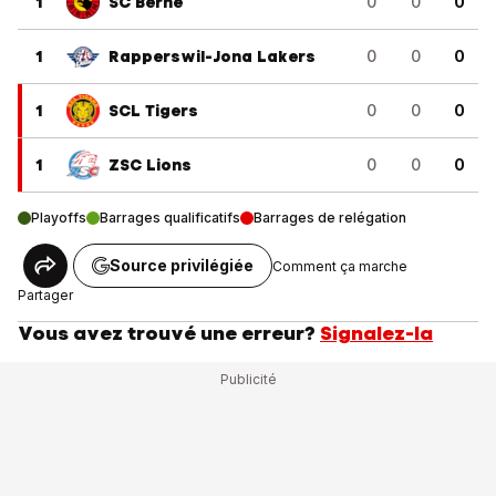
1
SC Berne
0
0
0
1
Rapperswil-Jona Lakers
0
0
0
1
SCL Tigers
0
0
0
1
ZSC Lions
0
0
0
Playoffs
Barrages qualificatifs
Barrages de relégation
Source privilégiée
Comment ça marche
Partager
Vous avez trouvé une erreur?
Signalez-la