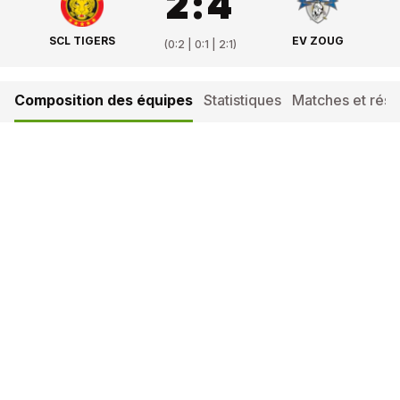
2
:
4
SCL TIGERS
EV ZOUG
(
0:2 | 0:1 | 2:1
)
Composition des équipes
Statistiques
Matches et résul