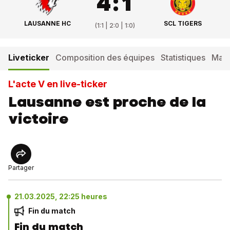
4
:
1
LAUSANNE HC
SCL TIGERS
(
1:1 | 2:0 | 1:0
)
Liveticker
Composition des équipes
Statistiques
Matc
L'acte V en live-ticker
Lausanne est proche de la
victoire
Partager
21.03.2025, 22:25 heures
Fin du match
Fin du match