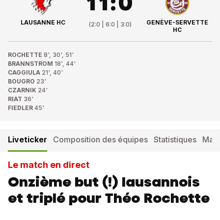
11
:
0
LAUSANNE HC
GENÈVE-SERVETTE
(
2:0 | 6:0 | 3:0
)
HC
ROCHETTE
8', 30', 51'
BRANNSTROM
18', 44'
CAGGIULA
21', 40'
BOUGRO
23'
CZARNIK
24'
RIAT
36'
FIEDLER
45'
Liveticker
Composition des équipes
Statistiques
Matc
Le match en direct
Onzième but (!) lausannois
et triplé pour Théo Rochette