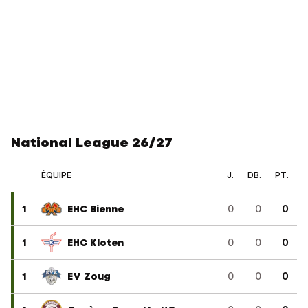
National League 26/27
ÉQUIPE
J.
DB.
PT.
1
EHC Bienne
0
0
0
1
EHC Kloten
0
0
0
1
EV Zoug
0
0
0