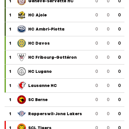
1
Genève-Servette HC
0
0
0
1
HC Ajoie
0
0
0
1
HC Ambri-Piotta
0
0
0
1
HC Davos
0
0
0
1
HC Fribourg-Gottéron
0
0
0
1
HC Lugano
0
0
0
1
Lausanne HC
0
0
0
1
SC Berne
0
0
0
1
Rapperswil-Jona Lakers
0
0
0
1
SCL Tigers
0
0
0