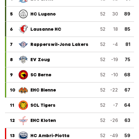
5
HC Lugano
52
30
89
6
Lausanne HC
52
18
85
7
Rapperswil-Jona Lakers
52
-4
81
8
EV Zoug
52
-19
75
9
SC Berne
52
-10
68
10
EHC Bienne
52
-22
67
11
SCL Tigers
52
-7
64
12
EHC Kloten
52
-26
63
13
HC Ambri-Piotta
52
-49
59