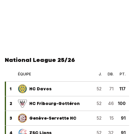
National League 25/26
ÉQUIPE
J.
DB.
PT.
1
HC Davos
52
71
117
2
HC Fribourg-Gottéron
52
46
100
3
Genève-Servette HC
52
15
91
4
ZSC Lions
52
32
91