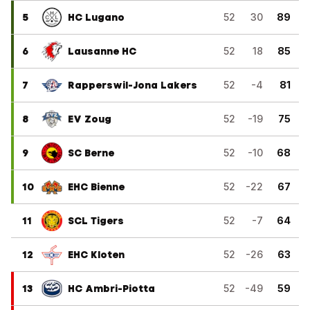
5
HC Lugano
52
30
89
6
Lausanne HC
52
18
85
7
Rapperswil-Jona Lakers
52
-4
81
8
EV Zoug
52
-19
75
9
SC Berne
52
-10
68
10
EHC Bienne
52
-22
67
11
SCL Tigers
52
-7
64
12
EHC Kloten
52
-26
63
13
HC Ambri-Piotta
52
-49
59