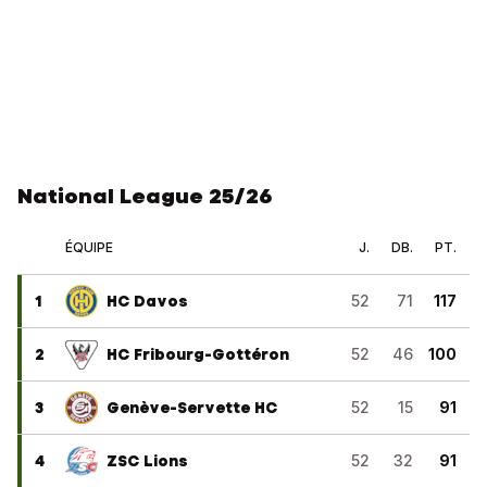
National League 25/26
ÉQUIPE
J.
DB.
PT.
1
HC Davos
52
71
117
2
HC Fribourg-Gottéron
52
46
100
3
Genève-Servette HC
52
15
91
4
ZSC Lions
52
32
91