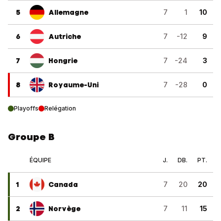
5
Allemagne
7
1
10
6
Autriche
7
-12
9
7
Hongrie
7
-24
3
8
Royaume-Uni
7
-28
0
Playoffs
Relégation
Groupe B
ÉQUIPE
J.
DB.
PT.
1
Canada
7
20
20
2
Norvège
7
11
15