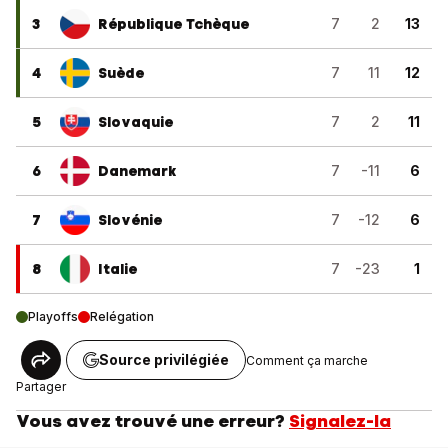
3
République Tchèque
7
2
13
4
Suède
7
11
12
5
Slovaquie
7
2
11
6
Danemark
7
-11
6
7
Slovénie
7
-12
6
8
Italie
7
-23
1
Playoffs
Relégation
Source privilégiée
Comment ça marche
Partager
Vous avez trouvé une erreur?
Signalez-la