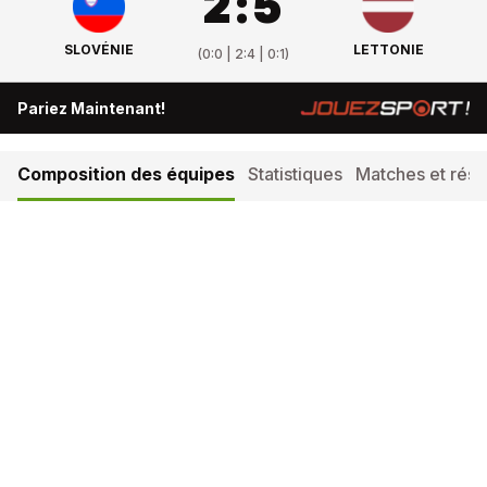
2
:
5
SLOVÉNIE
LETTONIE
(
0:0 | 2:4 | 0:1
)
Pariez Maintenant!
Composition des équipes
Statistiques
Matches et résul