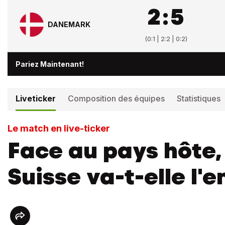
2
:
5
DANEMARK
(
0:1 | 2:2 | 0:2
)
Pariez Maintenant!
Liveticker
Composition des équipes
Statistiques
Le match en live-ticker
Face au pays hôte,
Suisse va-t-elle l'