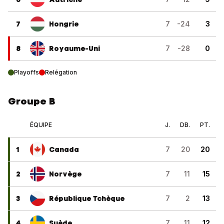
7
Hongrie
7
-24
3
8
Royaume-Uni
7
-28
0
Playoffs
Relégation
Groupe B
ÉQUIPE
J.
DB.
PT.
1
Canada
7
20
20
2
Norvège
7
11
15
3
République Tchèque
7
2
13
4
Suède
7
11
12