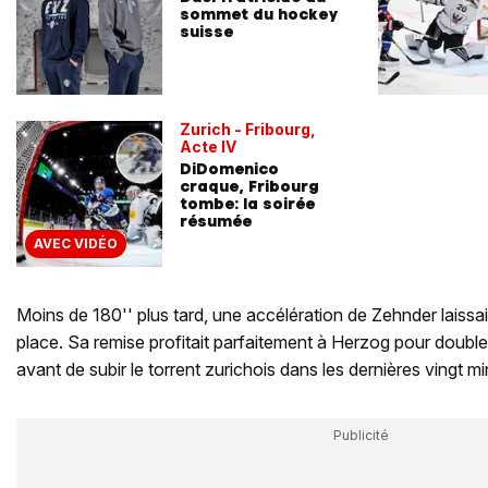
sommet du hockey
suisse
Zurich - Fribourg,
Acte IV
DiDomenico
craque, Fribourg
tombe: la soirée
résumée
AVEC VIDÉO
Moins de 180'' plus tard, une accélération de Zehnder laissai
place. Sa remise profitait parfaitement à Herzog pour doubler
avant de subir le torrent zurichois dans les dernières vingt mi