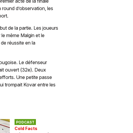
remier acte de la finale
 round d’observation, les
ort.
but de la partie. Les joueurs
 le même Malgin et le
 de réussite en la
zougoise. Le défenseur
ait ouvert (32e). Deux
efforts. Une petite passe
ui trompait Kovar entre les
PODCAST
Cold Facts