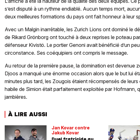
L’affiche a été la hauteur de la qualité des deux équipes. Ce p
s’est disputé à un rythme endiablé. Aucun temps mort, aucun
deux meilleures formations du pays ont fait honneur à leur sp
Avec un Malgin inarrêtable, les Zurich Lions ont dominé le dé
de Rikard Grönborg ont touché à deux reprises le poteau par
défenseur Kivistö. Le portier Genoni avait bénéficié d’un peu
circonstance. Ses coéquipiers ont compris le message.
Au retour de la première pause, la domination est devenue 
Djoos a manqué une énorme occasion alors que le but lui ét
minutes plus tard, les Zougois étaient récompensés de leurs 
habile de Simion était parfaitement exploitée par Hofmann, q
jambières.
À LIRE AUSSI
Jan Kovar contre
Jakub Kovar
Duel fratricide au