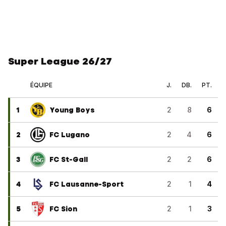
Super League 26/27
ÉQUIPE
J.
DB.
PT.
1
Young Boys
2
8
6
2
FC Lugano
2
4
6
3
FC St-Gall
2
2
6
4
FC Lausanne-Sport
2
1
4
5
FC Sion
2
1
3