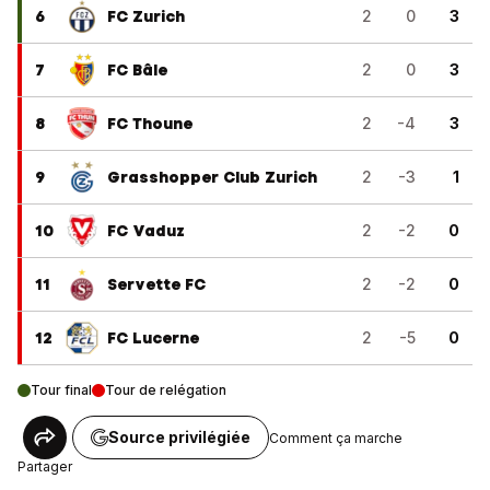
6
FC Zurich
2
0
3
7
FC Bâle
2
0
3
8
FC Thoune
2
-4
3
9
Grasshopper Club Zurich
2
-3
1
10
FC Vaduz
2
-2
0
11
Servette FC
2
-2
0
12
FC Lucerne
2
-5
0
Tour final
Tour de relégation
Source privilégiée
Comment ça marche
Partager