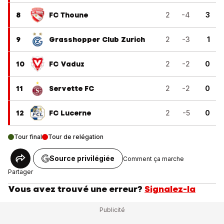
8
FC Thoune
2
-4
3
9
Grasshopper Club Zurich
2
-3
1
10
FC Vaduz
2
-2
0
11
Servette FC
2
-2
0
12
FC Lucerne
2
-5
0
Tour final
Tour de relégation
Source privilégiée
Comment ça marche
Partager
Vous avez trouvé une erreur?
Signalez-la