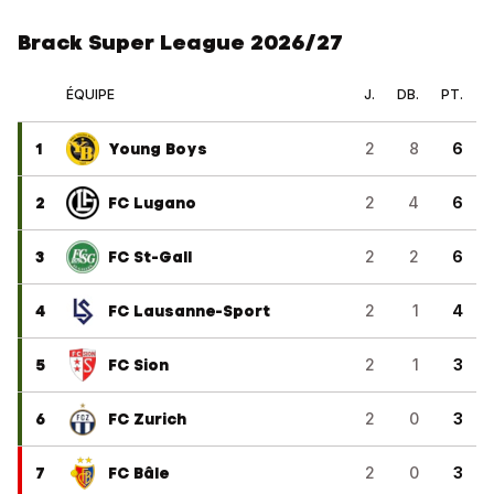
Brack Super League 2026/27
ÉQUIPE
J.
DB.
PT.
1
Young Boys
2
8
6
2
FC Lugano
2
4
6
3
FC St-Gall
2
2
6
4
FC Lausanne-Sport
2
1
4
5
FC Sion
2
1
3
6
FC Zurich
2
0
3
7
FC Bâle
2
0
3