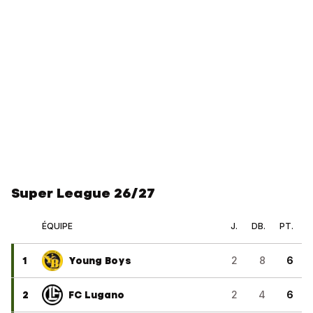
Super League 26/27
ÉQUIPE
J.
DB.
PT.
1
Young Boys
2
8
6
2
FC Lugano
2
4
6