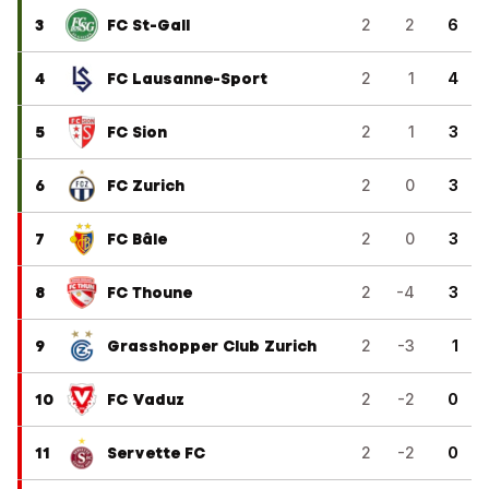
3
FC St-Gall
2
2
6
4
FC Lausanne-Sport
2
1
4
5
FC Sion
2
1
3
6
FC Zurich
2
0
3
7
FC Bâle
2
0
3
8
FC Thoune
2
-4
3
9
Grasshopper Club Zurich
2
-3
1
10
FC Vaduz
2
-2
0
11
Servette FC
2
-2
0