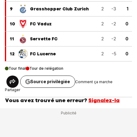
9
Grasshopper Club Zurich
2
-3
1
10
FC Vaduz
2
-2
0
11
Servette FC
2
-2
0
12
FC Lucerne
2
-5
0
Tour final
Tour de relégation
Source privilégiée
Comment ça marche
Partager
Vous avez trouvé une erreur?
Signalez-la