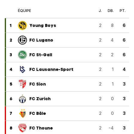
ÉQUIPE
J.
DB.
PT.
1
Young Boys
2
8
6
2
FC Lugano
2
4
6
3
FC St-Gall
2
2
6
4
FC Lausanne-Sport
2
1
4
5
FC Sion
2
1
3
6
FC Zurich
2
0
3
7
FC Bâle
2
0
3
8
FC Thoune
2
-4
3