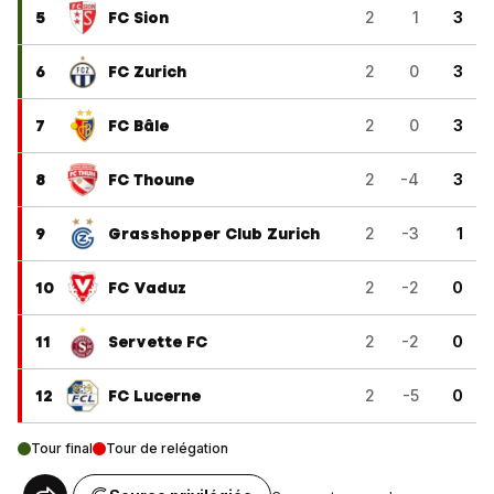
5
FC Sion
2
1
3
6
FC Zurich
2
0
3
7
FC Bâle
2
0
3
8
FC Thoune
2
-4
3
9
Grasshopper Club Zurich
2
-3
1
10
FC Vaduz
2
-2
0
11
Servette FC
2
-2
0
12
FC Lucerne
2
-5
0
Tour final
Tour de relégation