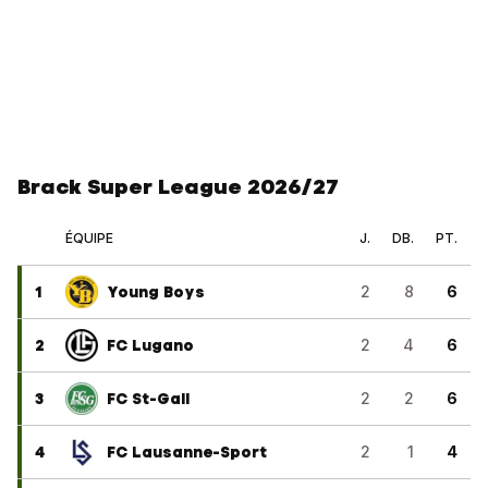
Brack Super League 2026/27
ÉQUIPE
J.
DB.
PT.
1
Young Boys
2
8
6
2
FC Lugano
2
4
6
3
FC St-Gall
2
2
6
4
FC Lausanne-Sport
2
1
4