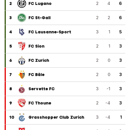
2
FC Lugano
2
4
6
3
FC St-Gall
2
2
6
4
FC Lausanne-Sport
3
1
5
5
FC Sion
2
1
3
6
FC Zurich
2
0
3
7
FC Bâle
2
0
3
8
Servette FC
3
-1
3
9
FC Thoune
2
-4
3
10
Grasshopper Club Zurich
3
-4
1