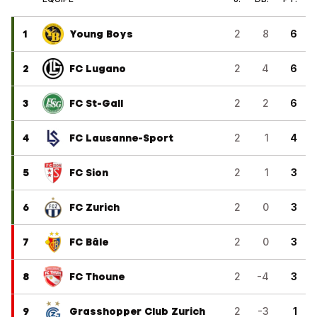
1
Young Boys
2
8
6
2
FC Lugano
2
4
6
3
FC St-Gall
2
2
6
4
FC Lausanne-Sport
2
1
4
5
FC Sion
2
1
3
6
FC Zurich
2
0
3
7
FC Bâle
2
0
3
8
FC Thoune
2
-4
3
9
Grasshopper Club Zurich
2
-3
1