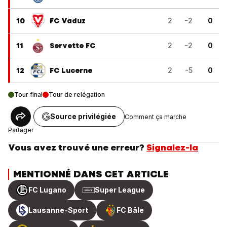
10
FC Vaduz
2
-2
0
11
Servette FC
2
-2
0
12
FC Lucerne
2
-5
0
Tour final
Tour de relégation
Source privilégiée
Comment ça marche
Partager
Vous avez trouvé une erreur?
Signalez-la
MENTIONNÉ DANS CET ARTICLE
FC Lugano
Super League
Lausanne-Sport
FC Bâle