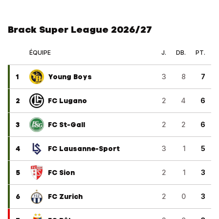
Brack Super League 2026/27
ÉQUIPE
J.
DB.
PT.
1
Young Boys
3
8
7
2
FC Lugano
2
4
6
3
FC St-Gall
2
2
6
4
FC Lausanne-Sport
3
1
5
5
FC Sion
2
1
3
6
FC Zurich
2
0
3