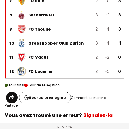
7
FC Bâle
2
0
3
8
Servette FC
3
-1
3
9
FC Thoune
2
-4
3
10
Grasshopper Club Zurich
3
-4
1
11
FC Vaduz
2
-2
0
12
FC Lucerne
2
-5
0
Tour final
Tour de relégation
Source privilégiée
Comment ça marche
Partager
Vous avez trouvé une erreur?
Signalez-la