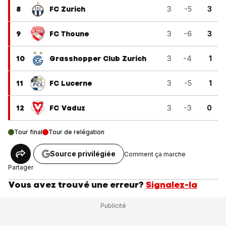
8
FC Zurich
3
-5
3
9
FC Thoune
3
-6
3
10
Grasshopper Club Zurich
3
-4
1
11
FC Lucerne
3
-5
1
12
FC Vaduz
3
-3
0
Tour final
Tour de relégation
Source privilégiée
Comment ça marche
Partager
Vous avez trouvé une erreur?
Signalez-la