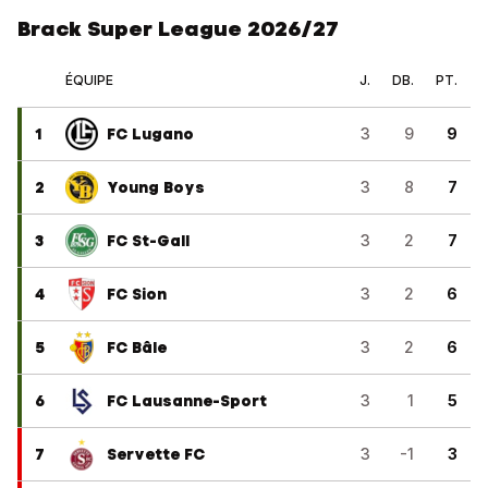
Brack Super League 2026/27
ÉQUIPE
J.
DB.
PT.
1
FC Lugano
3
9
9
2
Young Boys
3
8
7
3
FC St-Gall
3
2
7
4
FC Sion
3
2
6
5
FC Bâle
3
2
6
6
FC Lausanne-Sport
3
1
5
7
Servette FC
3
-1
3