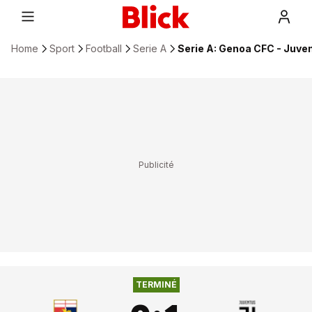
Home
Sport
Football
Serie A
Serie A: Genoa CFC - Juven
0
:
1
GENOA CFC
JUVENTUS TURIN
TERMINÉ