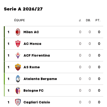
Serie A 2026/27
ÉQUIPE
J.
DB.
PT.
1
Milan AC
0
0
0
1
AC Monza
0
0
0
1
ACF Fiorentina
0
0
0
1
AS Rome
0
0
0
1
Atalanta Bergame
0
0
0
1
Bologne FC
0
0
0
1
Cagliari Calcio
0
0
0