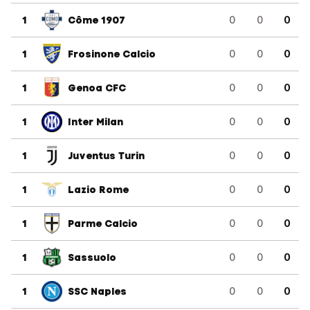
1
Côme 1907
0
0
0
1
Frosinone Calcio
0
0
0
1
Genoa CFC
0
0
0
1
Inter Milan
0
0
0
1
Juventus Turin
0
0
0
1
Lazio Rome
0
0
0
1
Parme Calcio
0
0
0
1
Sassuolo
0
0
0
1
SSC Naples
0
0
0