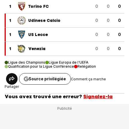
1
Torino FC
0
0
0
1
Udinese Calcio
0
0
0
1
US Lecce
0
0
0
1
Venezia
0
0
0
Ligue des Champions
Ligue Europa de l'UEFA
Qualification pour la Ligue Conférence
Relégation
Source privilégiée
Comment ça marche
Partager
Vous avez trouvé une erreur?
Signalez-la