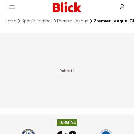
Home
Sport
Football
Premier League
Premier League: Ch
BRIGHTON & HOVE
1
:
3
CHELSEA FC
TERMINÉ
ALBION FC