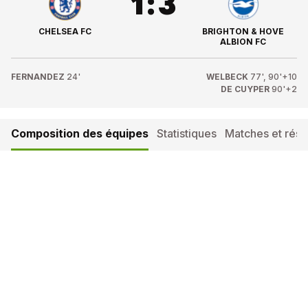
1
:
3
CHELSEA FC
BRIGHTON & HOVE
ALBION FC
FERNANDEZ
24'
WELBECK
77', 90'+10
DE CUYPER
90'+2
Composition des équipes
Statistiques
Matches et résul