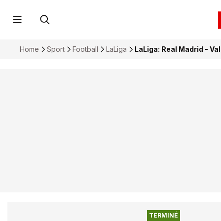
Home
Sport
Football
LaLiga
LaLiga: Real Madrid - Va
TERMINÉ