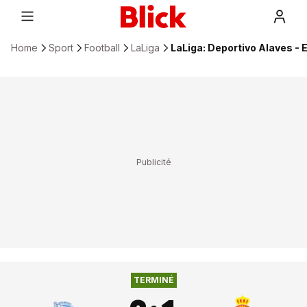
Home
Sport
Football
LaLiga
LaLiga: Deportivo Alaves - 
2
:
1
DEPORTIVO ALAVES
ESPANYOL BARCELONE
TERMINÉ