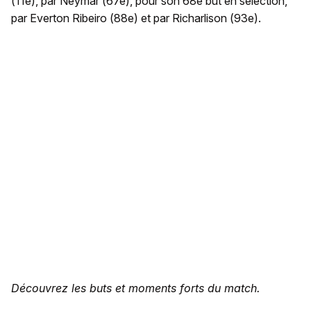
(11e), par Neymar (67e), pour son 68e but en sélection,
par Everton Ribeiro (88e) et par Richarlison (93e).
Découvrez les buts et moments forts du match.