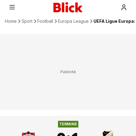
Home
Sport
Football
Europa League
UEFA Ligue Europa:
0
:
1
SPARTAK TRNAVA
BK HÄCKEN
TERMINÉ