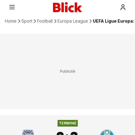
Home
Sport
Football
Europa League
UEFA Ligue Europa: 
2
:
3
SABAH MASAZIR
NK CELJE
TERMINÉ