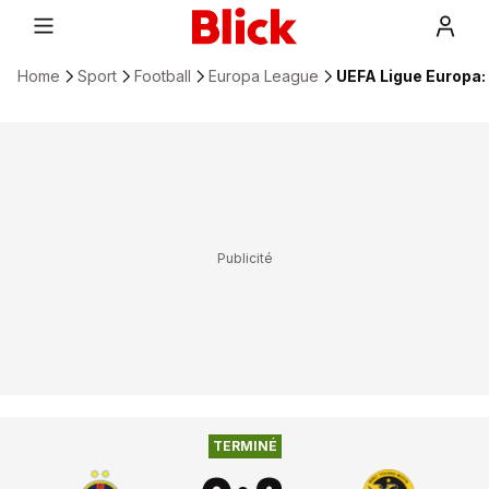
Home
Sport
Football
Europa League
UEFA Ligue Europa:
0
:
2
FOTBAL CLUB FCSB
YOUNG BOYS
TERMINÉ