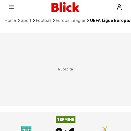
Home
Sport
Football
Europa League
UEFA Ligue Europa: F
2
:
1
FC PRISTINA
SHERIFF TIRASPOL
TERMINÉ