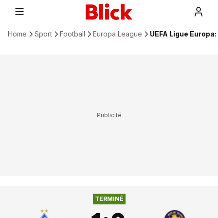
Home
Sport
Football
Europa League
UEFA Ligue Europa:
1
:
0
FC DYNAMO KIEV
MACCABI TEL AVIV
TERMINÉ