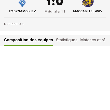
1
:
0
FC DYNAMO KIEV
MACCABI TEL AVIV
Match aller
1
:
3
GUERRERO
5'
Composition des équipes
Statistiques
Matches et résul