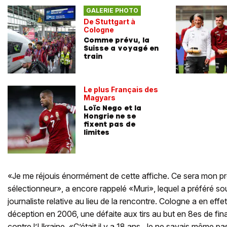
GALERIE PHOTO
De Stuttgart à
Cologne
Comme prévu, la
Suisse a voyagé en
train
Le plus Français des
Magyars
Loïc Nego et la
Hongrie ne se
fixent pas de
limites
«Je me réjouis énormément de cette affiche. Ce sera mon pr
sélectionneur», a encore rappelé «Muri», lequel a préféré sou
journaliste relative au lieu de la rencontre. Cologne a en effe
déception en 2006, une défaite aux tirs au but en 8es de fi
contre l’Ukraine. «C’était il y a 18 ans. Je ne savais même pas