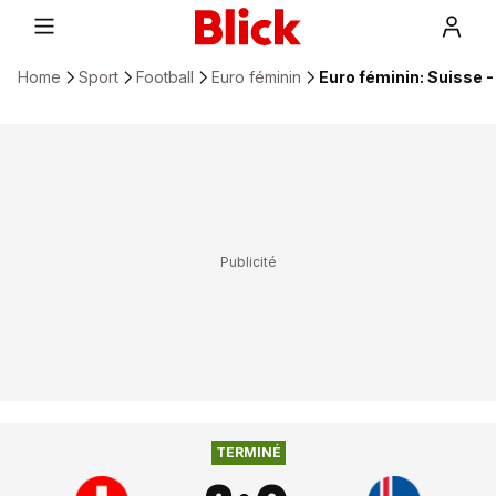
Home
Sport
Football
Euro féminin
Euro féminin: Suisse - 
2
:
0
SUISSE
ISLANDE
TERMINÉ