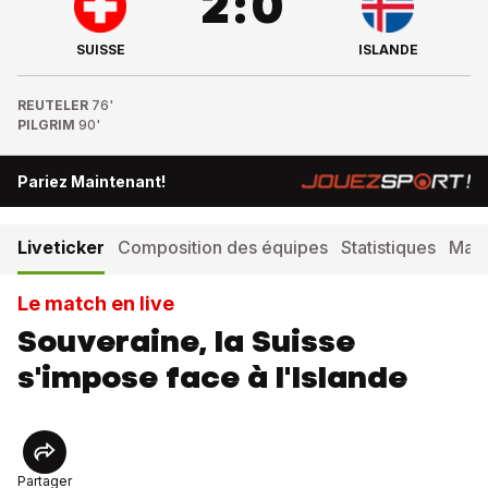
2
:
0
SUISSE
ISLANDE
REUTELER
76'
PILGRIM
90'
Pariez Maintenant!
Liveticker
Composition des équipes
Statistiques
Matc
Le match en live
Souveraine, la Suisse
s'impose face à l'Islande
Partager