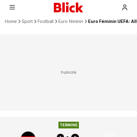
Home
Sport
Football
Euro féminin
Euro Féminin UEFA: Al
2
:
0
ALLEMAGNE
POLOGNE
TERMINÉ