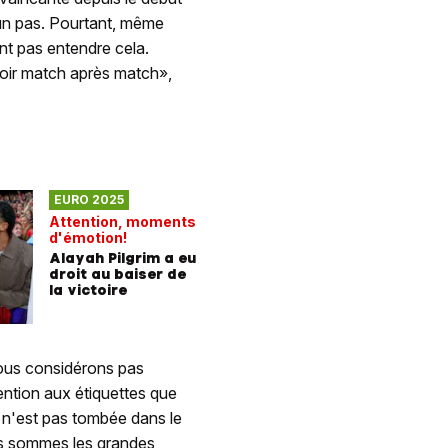
qu'un pas. Pourtant, même
ent pas entendre cela.
ir match après match»,
EURO 2025
Attention, moments
d'émotion!
Alayah Pilgrim a eu
droit au baiser de
la victoire
nous considérons pas
ention aux étiquettes que
 n'est pas tombée dans le
ous sommes les grandes