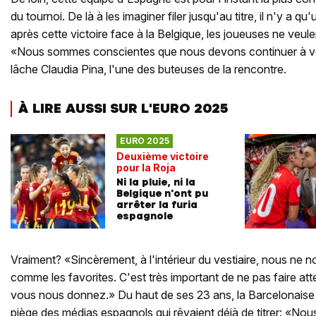
du tournoi. De là à les imaginer filer jusqu'au titre, il n'y a 
après cette victoire face à la Belgique, les joueuses ne veul
«Nous sommes conscientes que nous devons continuer à vo
lâche Claudia Pina, l'une des buteuses de la rencontre.
À LIRE AUSSI SUR L'EURO 2025
EURO 2025
Deuxième victoire
pour la Roja
Ni la pluie, ni la
Belgique n'ont pu
arrêter la furia
espagnole
Vraiment? «Sincèrement, à l'intérieur du vestiaire, nous ne 
comme les favorites. C'est très important de ne pas faire att
vous nous donnez.» Du haut de ses 23 ans, la Barcelonaise
piège des médias espagnols qui rêvaient déjà de titrer: «N