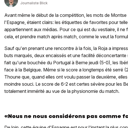
Journaliste Blick
Avant même le début de la compétition, les mots de Montse
l'Espagne, étaient clairs: les étiquettes de favorites pour telle
appartiennent aux médias. Pour ce qui est du vestiaire, il ne f
cela, et prendre match après match, comme le veut la formul
Sauf qu'en prenant une rencontre à la fois, la Roja a impres
buts marqués, deux encaissés et une facilité déconcertante su
fait qu'une bouchée du Portugal à Berne jeudi (5-0), les Ibér
face à la Belgique. Même si le score a longtemps été serré (2-
Thoune que, quand elles ont voulu passer la deuxième, elles
moindre souci. Le score de 6-2 est certes sévère pour les B
totalement immérité au vue de la physionomie du match.
«Nous ne nous considérons pas comme fa
De loin, cette équipe d'Espagne est pour l'instant la plus co