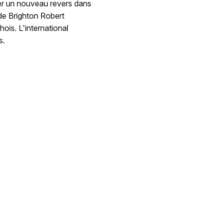
érer un nouveau revers dans
de Brighton Robert
ois. L'international
s.