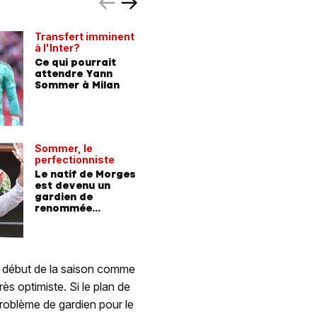
Transfert imminent
«Veuillez 
à l'Inter?
comme ç
Ce qui pourrait
Gregor 
attendre Yann
en garde
Sommer à Milan
Munich
Sommer, le
perfectionniste
Le natif de Morges
est devenu un
gardien de
renommée
mondiale
e début de la saison comme
ès optimiste. Si le plan de
roblème de gardien pour le