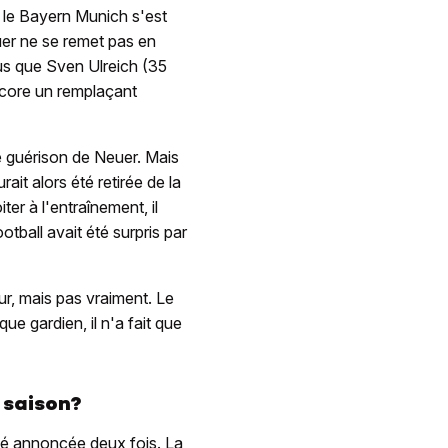
le Bayern Munich s'est
er ne se remet pas en
lus que Sven Ulreich (35
ncore un remplaçant
 guérison de Neuer. Mais
ait alors été retirée de la
r à l'entraînement, il
tball avait été surpris par
our, mais pas vraiment. Le
ue gardien, il n'a fait que
 saison?
été annoncée deux fois. La