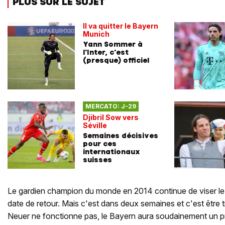
PLUS SUR LE SUJET
Il va quitter le Bayern
Munich
Yann Sommer à
l'Inter, c'est
(presque) officiel
MERCATO: J-29
Djibril Sow vers
Séville
Semaines décisives
pour ces
internationaux
suisses
Le gardien champion du monde en 2014 continue de viser l
date de retour. Mais c'est dans deux semaines et c'est être tr
Neuer ne fonctionne pas, le Bayern aura soudainement un p