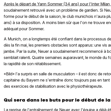
Après le départ de Yann Sommer (34 ans) pour l'Inter Milan,
soudainement retrouvé avec un problème de gardien. Si Neu
forme pour le début de la saison, le club munichois n'aura p
ans) à sa disposition. A moins bien sûr que l'on ne trouve e
adéquat pour Sommer.
A Munich, on a longtemps été confiant dans le processus de
dès la fin mai, les premiers obstacles sont apparus: une vis aur
jambe. Par la suite, Neuer a soudainement recommencé à boite
semblait ralenti. Quatre semaines auparavant
,
le monde du foo
la rapidité de son rétablissement.
«Bild» l'a surpris en salle de musculation – il est donc de ret
capitaine du Bayern ne s'entraîne donc toujours pas en tant q
des exercices de stabilisation avec le physiothérapeute.
Qui sera dans les buts pour le début de la
La reprise de l'entraînement de Neuer avec l'équipe a déjà 