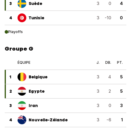
3
Suède
3
0
4
4
Tunisie
3
-10
0
Playoffs
Groupe G
ÉQUIPE
J.
DB.
PT.
1
Belgique
3
4
5
2
Egypte
3
2
5
3
Iran
3
0
3
4
Nouvelle-Zélande
3
-6
1