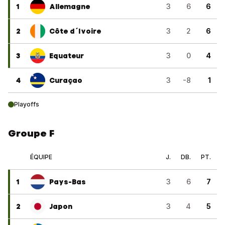
1
Allemagne
3
6
6
2
Côte d´Ivoire
3
2
6
3
Equateur
3
0
4
4
Curaçao
3
-8
1
Playoffs
Groupe F
ÉQUIPE
J.
DB.
PT.
1
Pays-Bas
3
6
7
2
Japon
3
4
5