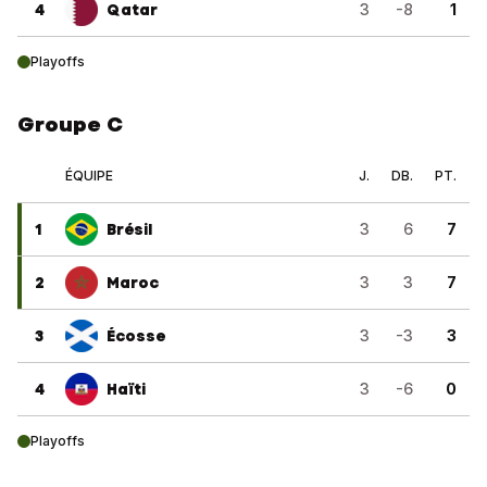
4
Qatar
3
-8
1
Playoffs
Groupe C
ÉQUIPE
J.
DB.
PT.
1
Brésil
3
6
7
2
Maroc
3
3
7
3
Écosse
3
-3
3
4
Haïti
3
-6
0
Playoffs