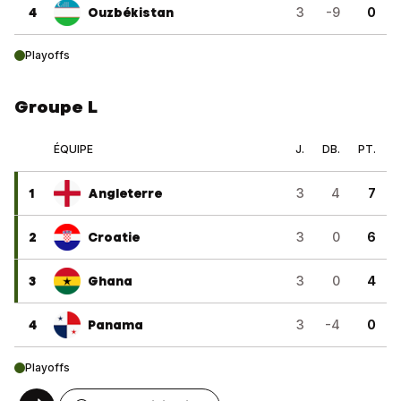
4
Ouzbékistan
3
-9
0
Playoffs
Groupe L
ÉQUIPE
J.
DB.
PT.
1
Angleterre
3
4
7
2
Croatie
3
0
6
3
Ghana
3
0
4
4
Panama
3
-4
0
Playoffs