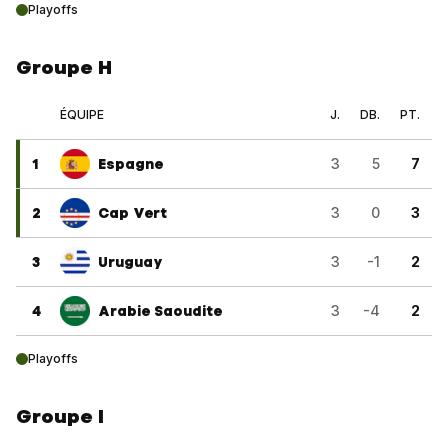
Playoffs
Groupe H
ÉQUIPE
J.
DB.
PT.
1
Espagne
3
5
7
2
Cap Vert
3
0
3
3
Uruguay
3
-1
2
4
Arabie Saoudite
3
-4
2
Playoffs
Groupe I