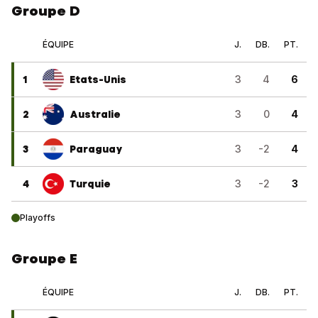
Groupe D
ÉQUIPE
J.
DB.
PT.
1
Etats-Unis
3
4
6
2
Australie
3
0
4
3
Paraguay
3
-2
4
4
Turquie
3
-2
3
Playoffs
Groupe E
ÉQUIPE
J.
DB.
PT.