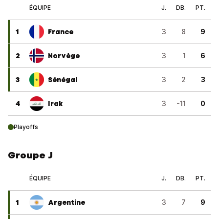
ÉQUIPE
J.
DB.
PT.
1
France
3
8
9
2
Norvège
3
1
6
3
Sénégal
3
2
3
4
Irak
3
-11
0
Playoffs
Groupe J
ÉQUIPE
J.
DB.
PT.
1
Argentine
3
7
9