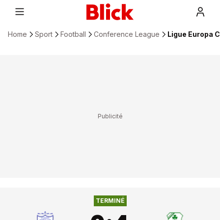
Home
Sport
Football
Conference League
Ligue Europa 
0
:
4
ST JOSEPHS FC
SHAMROCK ROVERS
TERMINÉ