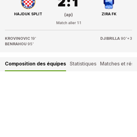
2
:
1
HAJDUK SPLIT
ZIRA FK
(ap)
Match aller
1
:
1
KROVINOVIC
19'
DJIBRILLA
90'+3
BENRAHOU
95'
Composition des équipes
Statistiques
Matches et résul