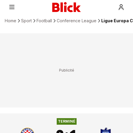
Home
Sport
Football
Conference League
Ligue Europa Co
2
:
1
HAJDUK SPLIT
ZIRA FK
TERMINÉ