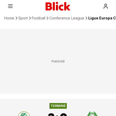
Home
Sport
Football
Conference League
Ligue Europa C
3
:
0
FC POLISSYA
PAKSI SE
TERMINÉ