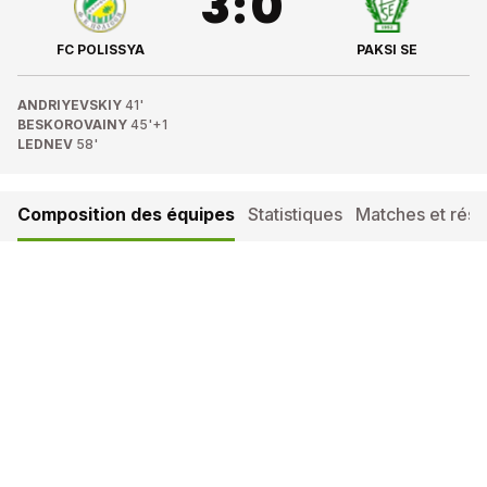
3
:
0
FC POLISSYA
PAKSI SE
ANDRIYEVSKIY
41'
BESKOROVAINY
45'+1
LEDNEV
58'
Composition des équipes
Statistiques
Matches et résul