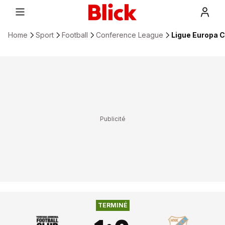
Home
Sport
Football
Conference League
Ligue Europa C
1
:
0
FC NOAH
HNK RIJEKA
TERMINÉ