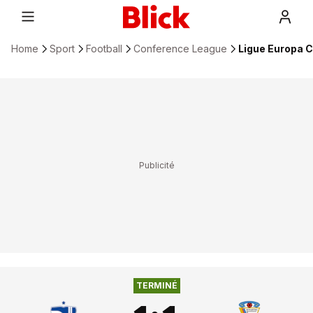
Home
Sport
Football
Conference League
Ligue Europa C
ATLETIC CLUB
1
:
1
DINAMO TIRANA
TERMINÉ
D'ESCALDES