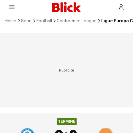
Home
Sport
Football
Conference League
Ligue Europa C
0
:
2
DINAMO MINSK
KF EGNATIA
TERMINÉ