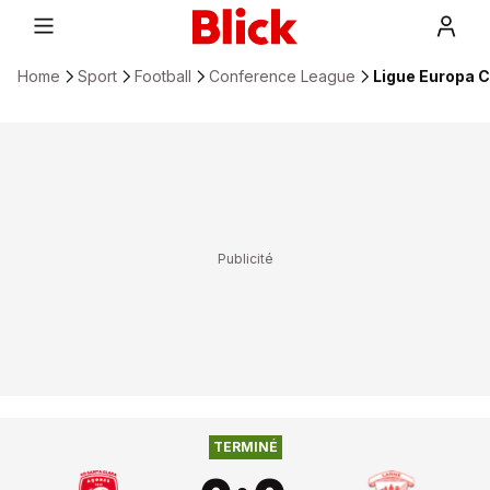
Home
Sport
Football
Conference League
Ligue Europa C
0
:
0
CD SANTA CLARA
LARNE FC
TERMINÉ