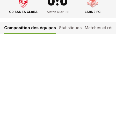
0
:
0
CD SANTA CLARA
LARNE FC
Match aller
3
:
0
Composition des équipes
Statistiques
Matches et résul