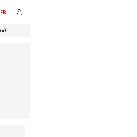
FR
25)