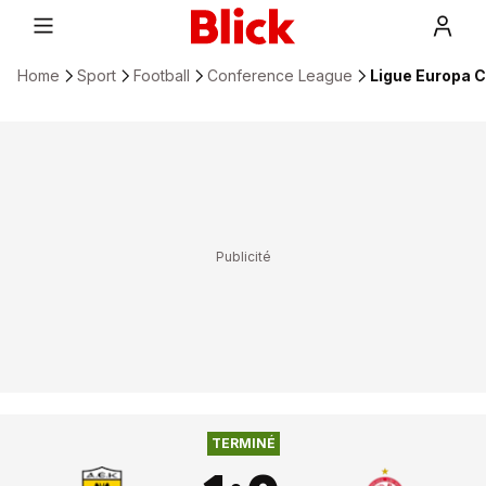
Home
Sport
Football
Conference League
Ligue Europa C
HAPOEL BEER SHEVA
1
:
0
AEK ATHÈNES
TERMINÉ
FC